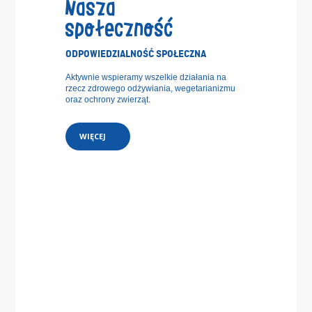
Nasza
społeczność
ODPOWIEDZIALNOŚĆ SPOŁECZNA
Aktywnie wspieramy wszelkie działania na
rzecz zdrowego odżywiania, wegetarianizmu
oraz ochrony zwierząt.
WIĘCEJ
Telefon:
+48 61 295 34 40
E-mail:
kontakt@primavika.pl