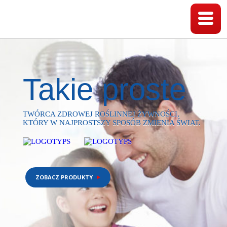
Takie proste
TWÓRCA ZDROWEJ ROŚLINNEJ ŻYWNOŚCI,
KTÓRY W NAJPROSTSZY SPOSÓB ZMIENIA ŚWIAT.
ZOBACZ PRODUKTY