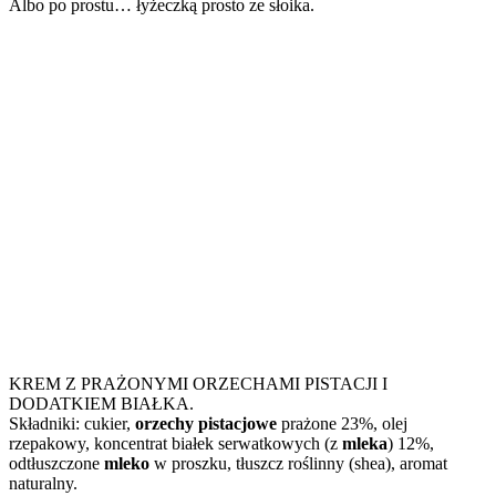
Albo po prostu… łyżeczką prosto ze słoika.
KREM Z PRAŻONYMI ORZECHAMI PISTACJI I
DODATKIEM BIAŁKA.
Składniki: cukier,
orzechy pistacjowe
prażone 23%, olej
rzepakowy, koncentrat białek serwatkowych (z
mleka
) 12%,
odtłuszczone
mleko
w proszku, tłuszcz roślinny (shea), aromat
naturalny.