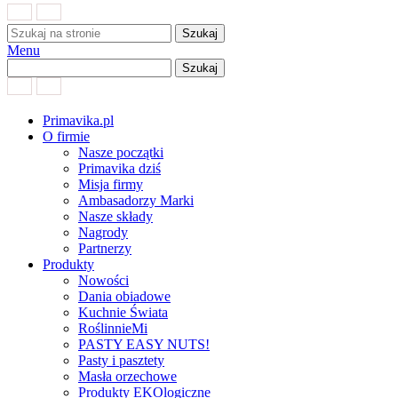
Szukaj
Menu
Szukaj
Primavika.pl
O firmie
Nasze początki
Primavika dziś
Misja firmy
Ambasadorzy Marki
Nasze składy
Nagrody
Partnerzy
Produkty
Nowości
Dania obiadowe
Kuchnie Świata
RoślinnieMi
PASTY EASY NUTS!
Pasty i pasztety
Masła orzechowe
Produkty EKOlogiczne