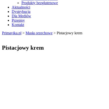
Produkty bezglutenowe
Aktualności
Dystrybucja
Dla Mediów
Przepisy
Kontakt
Primavika.pl
>
Masła orzechowe
>
Pistacjowy krem
Pistacjowy krem