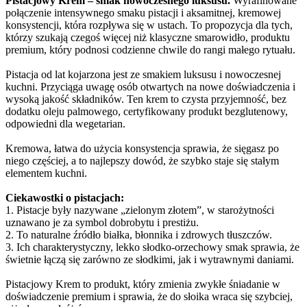
Pistacjowy Krem – smak nowoczesnego luksusu.
Wyrafinowane
połączenie intensywnego smaku pistacji i aksamitnej, kremowej
konsystencji, która rozpływa się w ustach. To propozycja dla tych,
którzy szukają czegoś więcej niż klasyczne smarowidło, produktu
premium, który podnosi codzienne chwile do rangi małego rytuału.
Pistacja od lat kojarzona jest ze smakiem luksusu i nowoczesnej
kuchni. Przyciąga uwagę osób otwartych na nowe doświadczenia i
wysoką jakość składników. Ten krem to czysta przyjemność, bez
dodatku oleju palmowego, certyfikowany produkt bezglutenowy,
odpowiedni dla wegetarian.
Kremowa, łatwa do użycia konsystencja sprawia, że sięgasz po
niego częściej, a to najlepszy dowód, że szybko staje się stałym
elementem kuchni.
Ciekawostki o pistacjach:
1. Pistacje były nazywane „zielonym złotem”, w starożytności
uznawano je za symbol dobrobytu i prestiżu.
2. To naturalne źródło białka, błonnika i zdrowych tłuszczów.
3. Ich charakterystyczny, lekko słodko-orzechowy smak sprawia, że
świetnie łączą się zarówno ze słodkimi, jak i wytrawnymi daniami.
Pistacjowy Krem to produkt, który zmienia zwykłe śniadanie w
doświadczenie premium i sprawia, że do słoika wraca się szybciej,