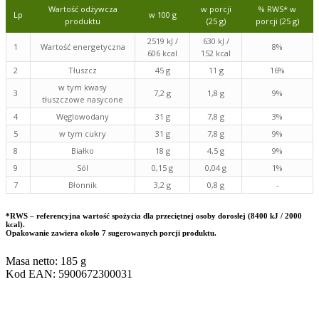
Wartość odżywcza
w porcji
% RWS* w
Lp
w 100 g
produktu
(25 g)
porcji (25 g)
2519 kJ /
630 kJ /
1
Wartość energetyczna
8%
606 kcal
152 kcal
2
Tłuszcz
45 g
11 g
16%
w tym kwasy
3
7,2 g
1,8 g
9%
tłuszczowe nasycone
4
Węglowodany
31 g
7,8 g
3%
5
w tym cukry
31 g
7,8 g
9%
8
Białko
18 g
4,5 g
9%
9
Sól
0,15 g
0,04 g
1%
7
Błonnik
3,2 g
0,8 g
-
*RWS – referencyjna wartość spożycia dla przeciętnej osoby dorosłej (8400 kJ / 2000
kcal).
Opakowanie zawiera około 7 sugerowanych porcji produktu.
Masa netto: 185 g
Kod EAN: 5900672300031