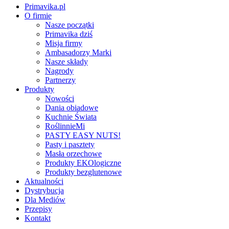
Primavika.pl
O firmie
Nasze początki
Primavika dziś
Misja firmy
Ambasadorzy Marki
Nasze składy
Nagrody
Partnerzy
Produkty
Nowości
Dania obiadowe
Kuchnie Świata
RoślinnieMi
PASTY EASY NUTS!
Pasty i pasztety
Masła orzechowe
Produkty EKOlogiczne
Produkty bezglutenowe
Aktualności
Dystrybucja
Dla Mediów
Przepisy
Kontakt