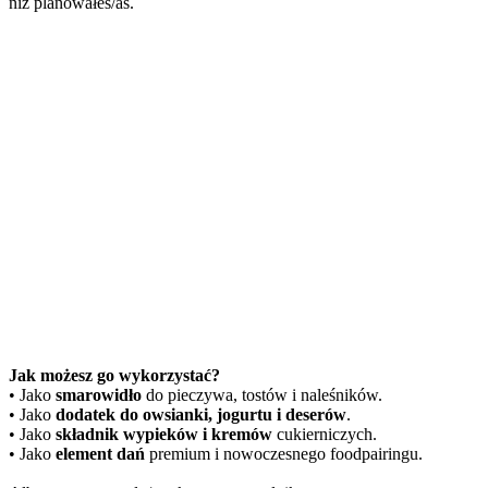
niż planowałeś/aś.
Jak możesz go wykorzystać?
• Jako
smarowidło
do pieczywa, tostów i naleśników.
• Jako
dodatek do owsianki, jogurtu i deserów
.
• Jako
składnik wypieków i kremów
cukierniczych.
• Jako
element dań
premium i nowoczesnego foodpairingu.